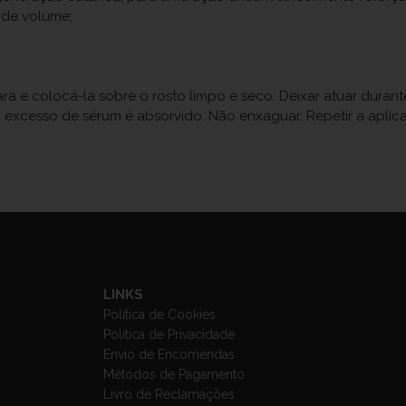
 de volume;
a e colocá-la sobre o rosto limpo e seco. Deixar atuar durante
xcesso de sérum é absorvido. Não enxaguar. Repetir a aplica
LINKS
Política de Cookies
Política de Privacidade
Envio de Encomendas
Métodos de Pagamento
Livro de Reclamações