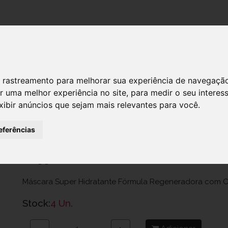
DESTAQUES!
 de rastreamento para melhorar sua experiência de navegaçã
r uma melhor experiência no site
,
para medir o seu interes
Filorga Time Filler Mask 23g
xibir anúncios que sejam mais relevantes para você
.
Ref.: 6005033
eferências
Filorga Portugal, Unipessoal Lda.
10,55 €
Máscara Super Hidratante Fórmula Regeneradora com 
Stock:
4 Un.