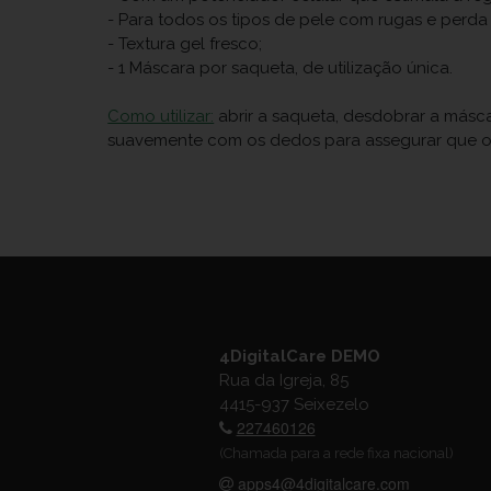
- Para todos os tipos de pele com rugas e perda
- Textura gel fresco;
- 1 Máscara por saqueta, de utilização única.
Como utilizar:
abrir a saqueta, desdobrar a máscar
suavemente com os dedos para assegurar que o e
4DigitalCare DEMO
Rua da Igreja, 85
4415-937 Seixezelo
227460126
(Chamada para a rede fixa nacional)
apps4@4digitalcare.com