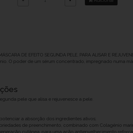
Adicionar
−
+
CARA DE EFEITO SEGUNDA PELE, PARA ALISAR E REJUVENES
io. O poder de um sérum concentrado, impregnado numa máscar
uções
egunda pele que alisa e rejuvenesce a pele.
potenciar a absorção dos ingredientes ativos;
ropriedades de preenchimento, combinado com Colagénio marinh
generação cutânea, para uma ação antienvelhecimento reforça