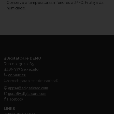
Conserve a temperaturas inferiores a 25ºC. Proteja da
humidade.
4DigitalCare DEMO
Rua da Igreja, 85
4415-937 Seixezelo
227460126
(Chamada para a rede fixa nacional)
apps4@4digitalcare.com
geral@4digitalcare.com
Facebook
LINKS