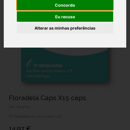
Concordo
Eu recuso
Alterar as minhas preferências
Floradela Caps X15 cáps
Ref.: 6031013
ITF Medialfarma, Unipessoal, Lda.
14,97 €