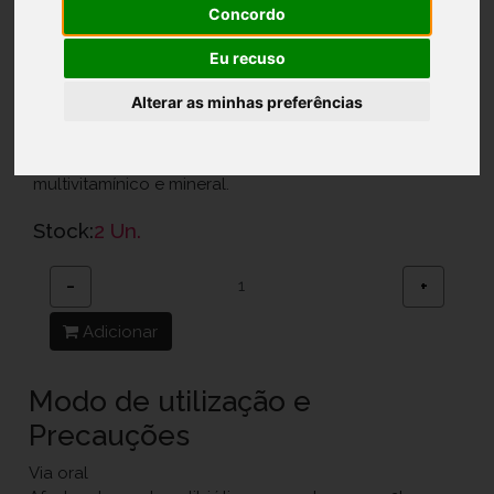
Concordo
Ref.: 6035204
Eu recuso
Vitamininspire, Lda.
Alterar as minhas preferências
28,95 €
Suplemento alimentar formulado com um complexo
multivitamínico e mineral.
Stock:
2 Un.
−
+
Adicionar
Modo de utilização e
Precauções
Via oral