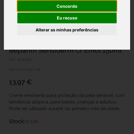
Concordo
Eu recuso
Alterar as minhas preferências
Bepanth Sensiderm Cr Emol 150ml
Ref.: 6036384
Bayer Portugal, Lda.
13,97 €
Creme emoliente para proteção da pele sensível, com
tendência atópica, para bebés, crianças e adultos.
Pode ser utilizado a partir do primeiro mês de idade.
Stock:
0 Un.