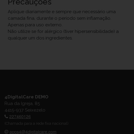
Precauções
Aplique diariamente e sempre que necessário uma
camada fina, durante o período sem inflamação.
Apenas para uso externo.
Não utilize se for alérgico (tiver hipersensibilidade) a
qualquer um dos ingredientes.
4DigitalCare DEMO
Rua da Igreja, 85
4415-937 Seixezelo
227460126
(Chamada para a rede fixa nacional)
apps4@4digitalcare.com