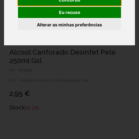
Eu recuso
Alterar as minhas preferências
Alcool Canforado Desinfet Pele
250ml Gsl
Ref.: 6038497
GSL - Produtos Quimicos E Farmacêuticos, Lda
2,95 €
Stock:
0 Un.