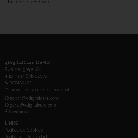
luz e da humidade.
4DigitalCare DEMO
Rua da Igreja, 85
4415-937 Seixezelo
227460126
(Chamada para a rede fixa nacional)
apps4@4digitalcare.com
geral@4digitalcare.com
Facebook
LINKS
Política de Cookies
Política de Privacidade