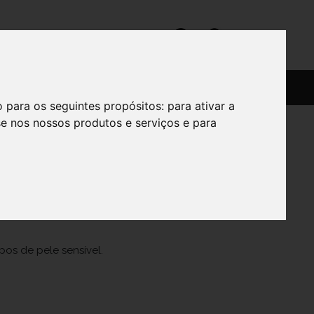
SERVIÇOS
SOBRE
o para os seguintes propósitos:
para ativar a
se nos nossos produtos e serviços e para
os de pele sensível.