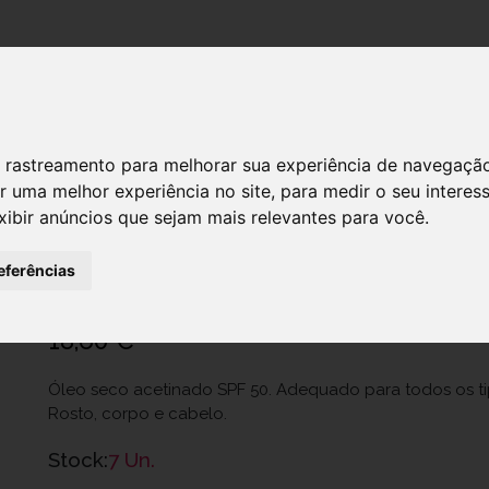
DESTAQUES!
 de rastreamento para melhorar sua experiência de navegaçã
r uma melhor experiência no site
,
para medir o seu interes
xibir anúncios que sejam mais relevantes para você
.
svr sun secure oleo spf50 200ml
Ref.: 6050674
eferências
Cosveritas Portugal, Unipessoal Lda
18,60 €
Óleo seco acetinado SPF 50. Adequado para todos os tip
Rosto, corpo e cabelo.
Stock:
7 Un.