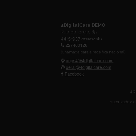
4DigitalCare DEMO
Rua da Igreja, 85
4415-937 Seixezelo
227460126
(Chamada para a rede fixa nacional)
apps4@4digitalcare.com
geral@4digitalcare.com
Facebook
4Di
Autorizado a d