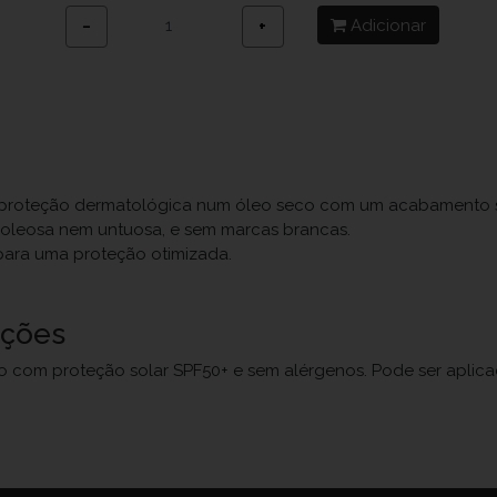
Adicionar
−
+
oteção dermatológica num óleo seco com um acabamento sed
o oleosa nem untuosa, e sem marcas brancas.
 para uma proteção otimizada.
uções
com proteção solar SPF50+ e sem alérgenos. Pode ser aplica