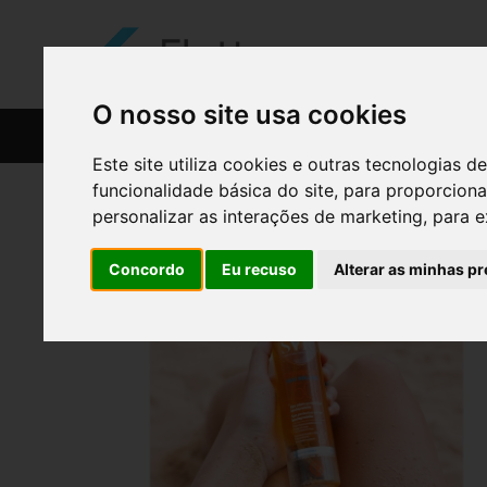
O nosso site usa cookies
CATÁLOGO
RECEITAS
Este site utiliza cookies e outras tecnologias
funcionalidade básica do site
,
para proporciona
personalizar as interações de marketing
,
para e
Concordo
Eu recuso
Alterar as minhas pr