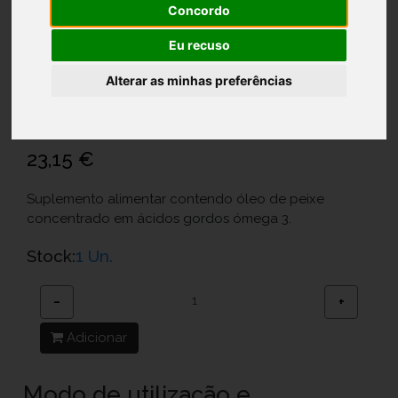
Concordo
Eu recuso
Moode Caps X60 cáps
Alterar as minhas preferências
Ref.: 6052076
Azentis, Produtos Farmacêuticos E Nutracêuticos,Sa
23,15 €
Suplemento alimentar contendo óleo de peixe
concentrado em ácidos gordos ómega 3.
Stock:
1 Un.
−
+
Adicionar
Modo de utilização e