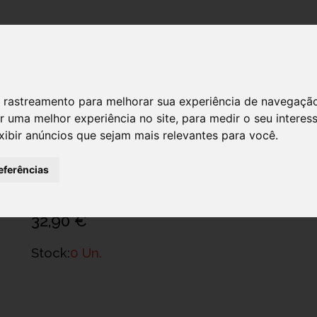
DESTAQUES!
 de rastreamento para melhorar sua experiência de navegaçã
r uma melhor experiência no site
,
para medir o seu interes
xibir anúncios que sejam mais relevantes para você
.
Ch.Bri9336000000 Cao Do Re Mi 18m
Ref.: 6082461
eferências
Artsana Portugal - Comércio E Indústria, Sa
32,90 €
Stock:
0 Un.