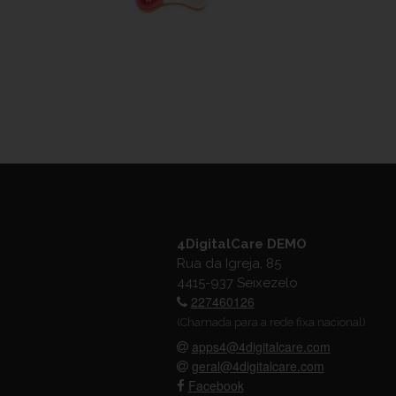
4DigitalCare DEMO
Rua da Igreja, 85
4415-937 Seixezelo
227460126
(Chamada para a rede fixa nacional)
apps4@4digitalcare.com
geral@4digitalcare.com
Facebook