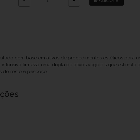
Adicionar
−
+
ormulado com base em ativos de procedimentos estéticos para um 
o intensiva firmeza: uma dupla de ativos vegetais que estimul
s do rosto e pescoço.
uções