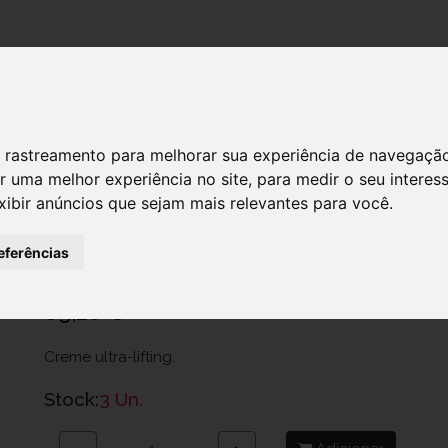
DESTAQUES!
 de rastreamento para melhorar sua experiência de navegaçã
r uma melhor experiência no site
,
para medir o seu interes
Filorga Lift-Structure Cr 50ml
xibir anúncios que sejam mais relevantes para você
.
Ref.: 6086892
eferências
Filorga Portugal, Unipessoal Lda.
69,20 €
Creme ultra-lifting.
Stock:
3 Un.