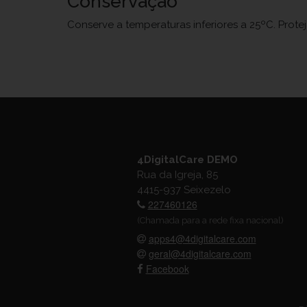
Conservação
Conserve a temperaturas inferiores a 25ºC. Prote
4DigitalCare DEMO
Rua da Igreja, 85
4415-937 Seixezelo
227460126
(Chamada para a rede fixa nacional)
apps4@4digitalcare.com
geral@4digitalcare.com
Facebook