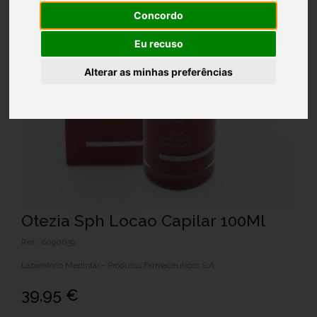
Concordo
Eu recuso
Alterar as minhas preferências
Otezia Sph Locao Capilar 100Ml
Ref.: 6090639
Laboratório Medinfar - Produtos Farmacêuticos S.A.
39,95 €