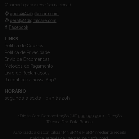
(Chamada para a rede fixa nacional)
apps4@4digitalcare.com
geral@4digitalcare.com
Facebook
LINKS
Política de Cookies
Política de Privacidade
Envio de Encomendas
Métodos de Pagamento
Livro de Reclamações
Já conhece a nossa App?
HORÁRIO
segunda a sexta - 09h às 20h
4DigitalCare Demonstração (NIF 999 999 990) - Direção
Técnica Dra. Bata Branca
Autorizado a disponibilizar MNSRM e MSRM mediante receita
médica, através da Internet, pelo Infarmed.