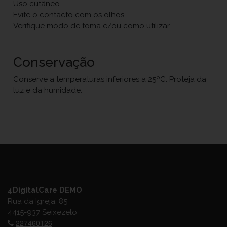
Uso cutâneo
Evite o contacto com os olhos
Verifique modo de toma e/ou como utilizar
Conservação
Conserve a temperaturas inferiores a 25ºC. Proteja da
luz e da humidade.
4DigitalCare DEMO
Rua da Igreja, 85
4415-937 Seixezelo
227460126