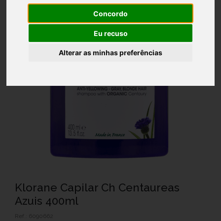
Concordo
Eu recuso
Alterar as minhas preferências
Klorane Capilar Ch Centaureas
Azuis 400ml
Ref.: 6090662