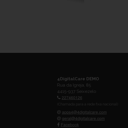
4DigitalCare DEMO
Rua da Igreja, 85
4415-937 Seixezelo
227460126
(Chamada para a rede fixa nacional)
apps4@4digitalcare.com
geral@4digitalcare.com
Facebook