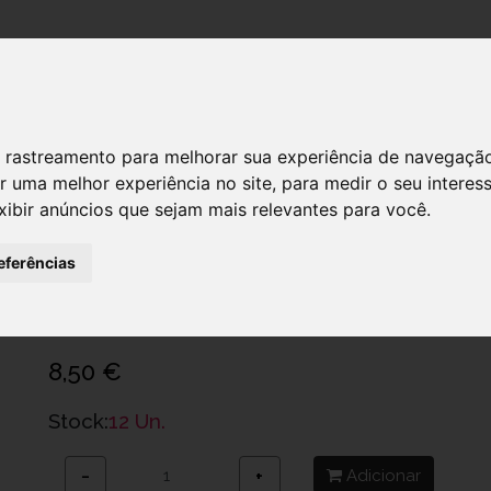
DESTAQUES!
 de rastreamento para melhorar sua experiência de navegaçã
r uma melhor experiência no site
,
para medir o seu interes
xibir anúncios que sejam mais relevantes para você
.
CONTROL ADAPTA NON STOP X 12
PRESERVATIVOS
eferências
Ref.: 6152835
Artsana Portugal - Comércio E Indústria, Sa
8,50 €
Stock:
12 Un.
Adicionar
−
+