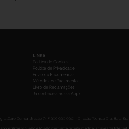
LINKS
Política de Cookies
Política de Privacidade
Envio de Encomendas
Métodos de Pagamento
Livro de Reclamações
Já conhece a nossa App?
gitalCare Demonstração (NIF 999 999 990) - Direção Técnica Dra. Bata Br
isponibilizar MNSRM e MSRM mediante receita médica, através da Internet,