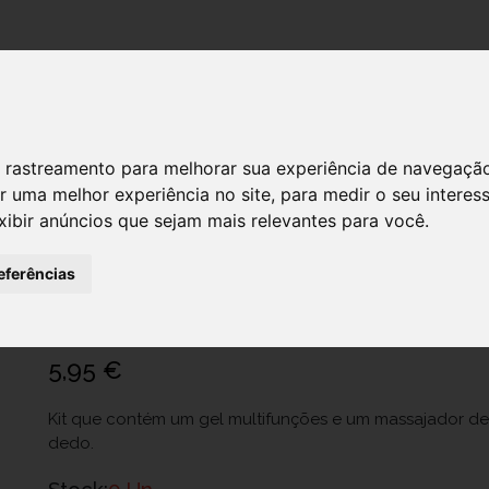
DESTAQUES!
 de rastreamento para melhorar sua experiência de navegaçã
r uma melhor experiência no site
,
para medir o seu interes
xibir anúncios que sejam mais relevantes para você
.
CH.2525000000 KIT GEL /BALSAMO
+ 4M
eferências
Ref.: 6212100
Artsana Portugal - Comércio E Indústria, Sa
5,95 €
Kit que contém um gel multifunções e um massajador de
dedo.
Stock:
0 Un.