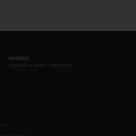
HORÁRIO
segunda a sexta - 09h às 20h
anca
 pelo Infarmed.