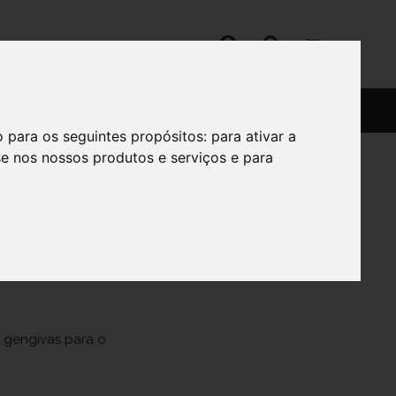
SERVIÇOS
SOBRE
o para os seguintes propósitos:
para ativar a
se nos nossos produtos e serviços e para
 PRIM/DENTES
 gengivas para o