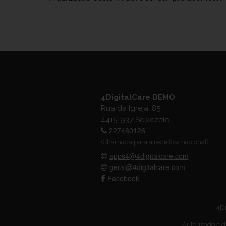
4DigitalCare DEMO
Rua da Igreja, 85
4415-937 Seixezelo
227460126
(Chamada para a rede fixa nacional)
apps4@4digitalcare.com
geral@4digitalcare.com
Facebook
4Di
Autorizado a d