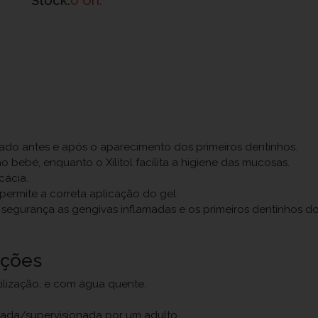
cado antes e após o aparecimento dos primeiros dentinhos.
 bebé, enquanto o Xilitol facilita a higiene das mucosas.
cácia.
ermite a correta aplicação do gel.
segurança as gengivas inflamadas e os primeiros dentinhos d
uções
ilização, e com água quente.
hada/supervisionada por um adulto.