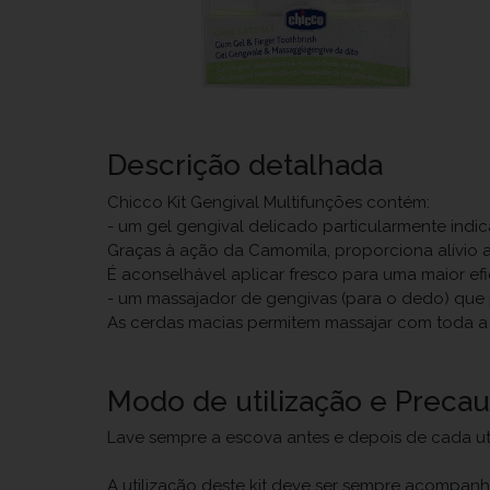
Descrição detalhada
Chicco Kit Gengival Multifunções contém:
- um gel gengival delicado particularmente indi
Graças à ação da Camomila, proporciona alívio ao
É aconselhável aplicar fresco para uma maior efi
- um massajador de gengivas (para o dedo) que p
As cerdas macias permitem massajar com toda a 
Modo de utilização e Preca
Lave sempre a escova antes e depois de cada ut
A utilização deste kit deve ser sempre acompan