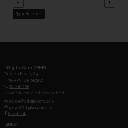
−
+
Adicionar
4DigitalCare DEMO
Rua da Igreja, 85
4415-937 Seixezelo
227460126
(Chamada para a rede fixa nacional)
apps4@4digitalcare.com
geral@4digitalcare.com
Facebook
LINKS