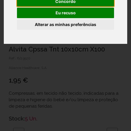
Concordo
Eu recuso
Alterar as minhas preferências
Alvita Cpssa Tnt 10x10cm X100
Ref.: 6213520
Alliance Healthcare, S.A.
1,95 €
Compressas, em tecido não tecido, indicadas para a
limpeza e higiene do bebé e/ou limpeza e proteção
de pequenas feridas.
Stock:
5 Un.