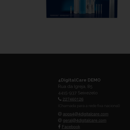
4DigitalCare DEMO
Rua da Igreja, 85
4415-937 Seixezelo
227460126
(Chamada para a rede fixa nacional)
apps4@4digitalcare.com
geral@4digitalcare.com
Facebook