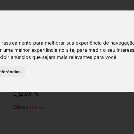
DESTAQUES!
 de rastreamento para melhorar sua experiência de navegaçã
r uma melhor experiência no site
,
para medir o seu interes
xibir anúncios que sejam mais relevantes para você
.
Oral B Centro Dent Oxyjet+Escova Pr
Ref.: 6222695
eferências
Procter & Gamble Portugal - Produtos De Consumo, Higiene E Saúde S.A
132,80 €
Stock:
0 Un.