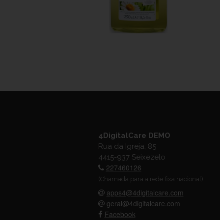
4DigitalCare DEMO
Rua da Igreja, 85
4415-937 Seixezelo
227460126
(Chamada para a rede fixa nacional)
apps4@4digitalcare.com
geral@4digitalcare.com
Facebook