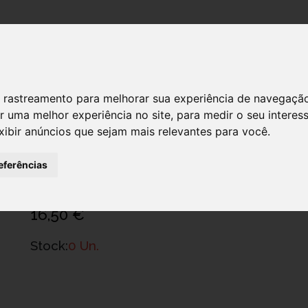
DESTAQUES!
 de rastreamento para melhorar sua experiência de navegaçã
r uma melhor experiência no site
,
para medir o seu interes
xibir anúncios que sejam mais relevantes para você
.
Intea Camomila Ch Inf 500 Ml
Ref.: 6225078
eferências
Crefar - Representações, Lda.
16,50 €
Stock:
0 Un.