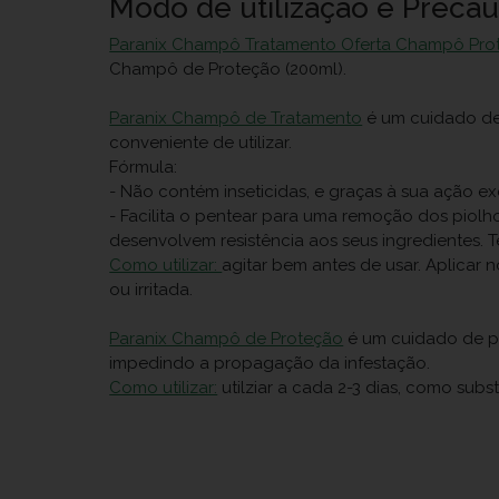
Modo de utilização e Preca
Paranix Champô Tratamento Oferta Champô Prot
Champô de Proteção (200ml).
Paranix Champô de Tratamento
é um cuidado de
conveniente de utilizar.
Fórmula:
- Não contém inseticidas, e graças à sua ação 
- Facilita o pentear para uma remoção dos piolh
desenvolvem resistência aos seus ingredientes.
Como utilizar:
agitar bem antes de usar. Aplicar
ou irritada.
Paranix Champô de Proteção
é um cuidado de pr
impedindo a propagação da infestação.
Como utilizar:
utilziar a cada 2-3 dias, como subs