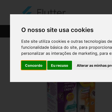
O nosso site usa cookies
CATÁLOGO
RECEITAS
Este site utiliza cookies e outras tecnologias
funcionalidade básica do site
,
para proporciona
personalizar as interações de marketing
,
para e
Concordo
Eu recuso
Alterar as minhas pr