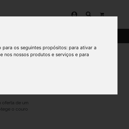
SERVIÇOS
SOBRE
o para os seguintes propósitos:
para ativar a
se nos nossos produtos e serviços e para
 oferta de um
otege o couro