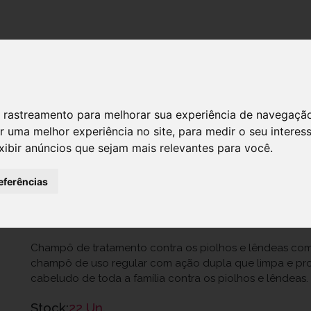
DESTAQUES!
 de rastreamento para melhorar sua experiência de navegaçã
r uma melhor experiência no site
,
para medir o seu interes
Paranix Ch Trat200ml+Ch Prot200ml
xibir anúncios que sejam mais relevantes para você
.
Ref.: 6226316
eferências
Perrigo Portugal, Lda.
15,95 €
Champô de tratamento contra os piolhos e lêndeas com
champô de uso regular com ação dupla que limpa e pr
cabeludo de toda a família contra os piolhos e lêndeas.
Stock:
22 Un.