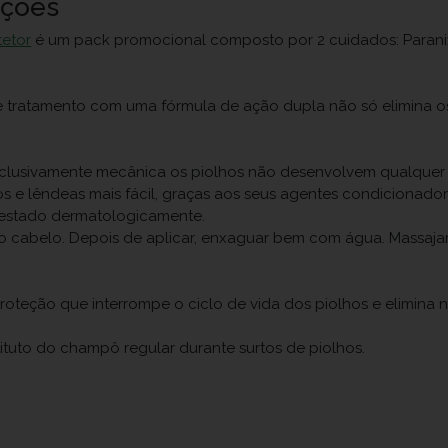
uções
etor
é um pack promocional composto por 2 cuidados: Parani
 tratamento com uma fórmula de ação dupla não só elimina o
exclusivamente mecânica os piolhos não desenvolvem qualquer r
os e lêndeas mais fácil, graças aos seus agentes condicionador
 Testado dermatologicamente.
 no cabelo. Depois de aplicar, enxaguar bem com água. Massaja
oteção que interrompe o ciclo de vida dos piolhos e elimina n
tituto do champô regular durante surtos de piolhos.