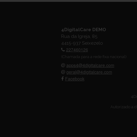
4DigitalCare DEMO
Rua da Igreja, 85
4415-937 Seixezelo
227460126
(Chamada para a rede fixa nacional)
apps4@4digitalcare.com
geral@4digitalcare.com
Facebook
4Di
Autorizado a d