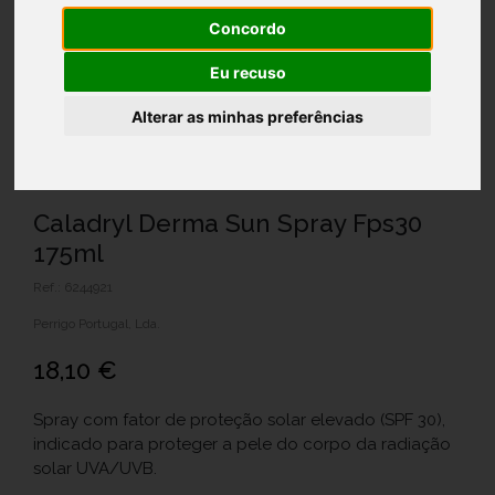
Concordo
Eu recuso
Alterar as minhas preferências
Caladryl Derma Sun Spray Fps30
175ml
Ref.: 6244921
Perrigo Portugal, Lda.
18,10 €
Spray com fator de proteção solar elevado (SPF 30),
indicado para proteger a pele do corpo da radiação
solar UVA/UVB.