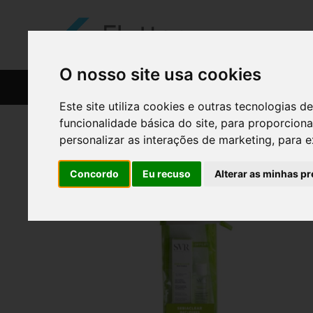
O nosso site usa cookies
CATÁLOGO
RECEITAS
Este site utiliza cookies e outras tecnologias
funcionalidade básica do site
,
para proporciona
personalizar as interações de marketing
,
para e
Concordo
Eu recuso
Alterar as minhas pr