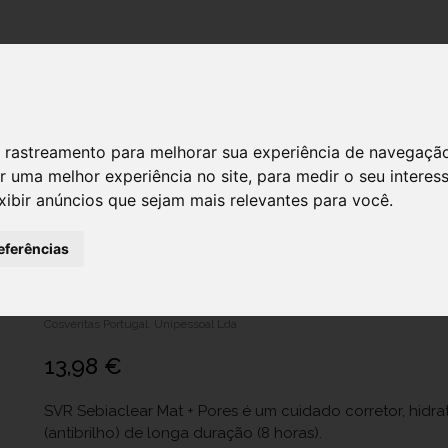
DESTAQUES!
 de rastreamento para melhorar sua experiência de navegaçã
r uma melhor experiência no site
,
para medir o seu interes
xibir anúncios que sejam mais relevantes para você
.
SVR Sebiaclear Mat + Pores Creme Ma
Poros Pele Oleosa Tendência Acneic
eferências
Oferta de Água Micelar 75 ml
Ref.: 6245217
Cosveritas Portugal, Unipessoal Lda
13,98 €
SVR Sebiaclear Mat + Pores é um cuidado corretor, hidra
(antibrilho) de longa duração (8 horas).