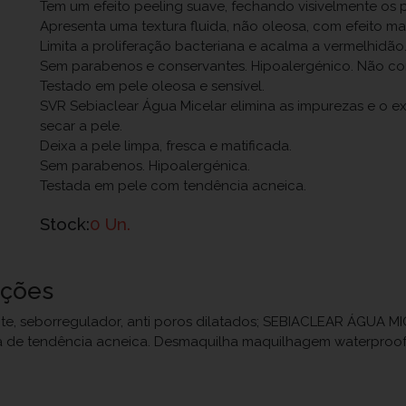
Tem um efeito peeling suave, fechando visivelmente os p
Apresenta uma textura fluida, não oleosa, com efeito ma
Limita a proliferação bacteriana e acalma a vermelhidão
Sem parabenos e conservantes. Hipoalergénico. Não c
Testado em pele oleosa e sensível.
SVR Sebiaclear Água Micelar elimina as impurezas e o e
secar a pele.
Deixa a pele limpa, fresca e matificada.
Sem parabenos. Hipoalergénica.
Testada em pele com tendência acneica.
Stock:
0 Un.
uções
, seborregulador, anti poros dilatados; SEBIACLEAR ÁGUA MI
sa de tendência acneica. Desmaquilha maquilhagem waterproof