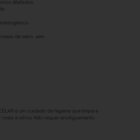
oros dilatados.
te.
.
omedogénico.
xcesso de sebo, sem
CELAR é um cuidado de higiene que limpa e
, rosto e olhos. Não requer enxÁguamento.