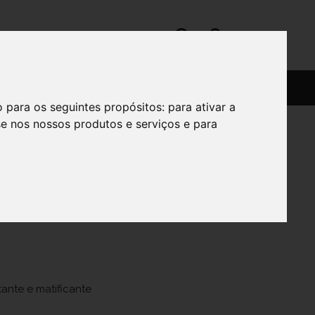
SERVIÇOS
SOBRE
o para os seguintes propósitos:
para ativar a
se nos nossos produtos e serviços e para
tificante
a 40 ml com
tante e matificante