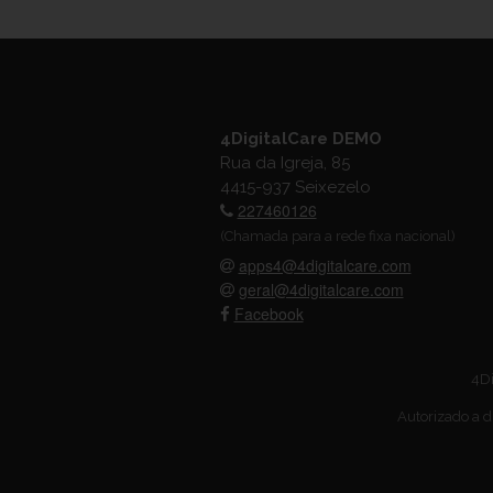
4DigitalCare DEMO
Rua da Igreja, 85
4415-937 Seixezelo
227460126
(Chamada para a rede fixa nacional)
apps4@4digitalcare.com
geral@4digitalcare.com
Facebook
4Di
Autorizado a d