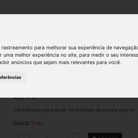
DESTAQUES!
 de rastreamento para melhorar sua experiência de navegaçã
r uma melhor experiência no site
,
para medir o seu interes
xibir anúncios que sejam mais relevantes para você
.
Durex Naturals Intimate Gel x 100 ml
Ref.: 6259945
eferências
Reckitt Benckiser Healthcare, Lda
13,70 €
Gel indicado para aliviar os sintomas da secura vaginal.
Stock:
7 Un.