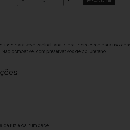
Adicionar
−
+
adequado para sexo vaginal, anal e oral, bem como para uso c
o. Não compatível com preservativos de poliuretano.
uções
ja da luz e da humidade.