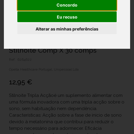
Concordo
Eu recuso
Alterar as minhas preferências
Stilnoite Comp X 30 comps
Ref.: 6264622
Opella Healthcare Portugal, Unipessoal Lda
12,95 €
Stilnoite Tripla Acçãoé um suplemento alimentar com
uma fórmula inovadora com uma tripla acção sobre o
sono, sem habituação nem dependência.
Características: Acção sobre a fase de inicio de sono
devido à melatonina que contribui para reduzir o
tempo necessário para adormecer. Eficácia