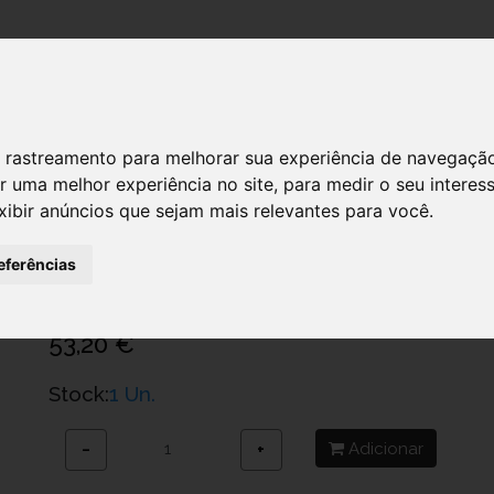
DESTAQUES!
 de rastreamento para melhorar sua experiência de navegaçã
r uma melhor experiência no site
,
para medir o seu interes
xibir anúncios que sejam mais relevantes para você
.
Oral B Pro Esc Elect Cuid Gengivas 2
Ref.: 6269282
eferências
Procter & Gamble Portugal - Produtos De Consumo, Higiene E Saúde S.A
53,20 €
Stock:
1 Un.
Adicionar
−
+