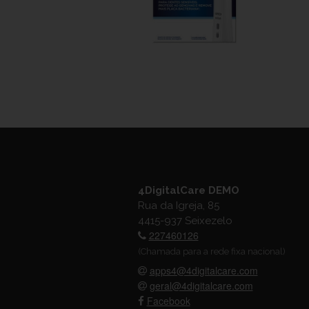
4DigitalCare DEMO
Rua da Igreja, 85
4415-937 Seixezelo
227460126
(Chamada para a rede fixa nacional)
apps4@4digitalcare.com
geral@4digitalcare.com
Facebook