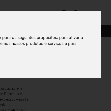
SERVIÇOS
SOBRE
o para os seguintes propósitos:
para ativar a
se nos nossos produtos e serviços e para
masculino em
o.Estimula o
 excesso. Regula
enta a
para umafunção