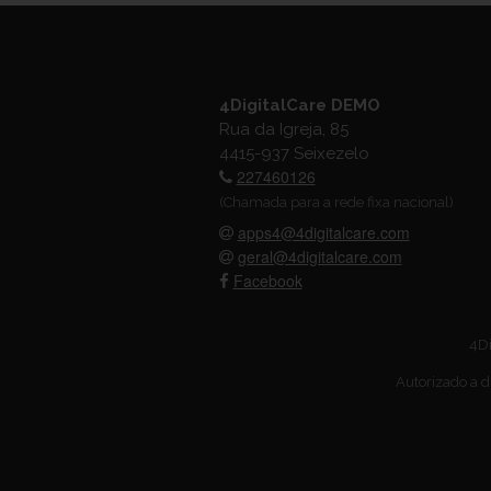
4DigitalCare DEMO
Rua da Igreja, 85
4415-937 Seixezelo
227460126
(Chamada para a rede fixa nacional)
apps4@4digitalcare.com
geral@4digitalcare.com
Facebook
4Di
Autorizado a d