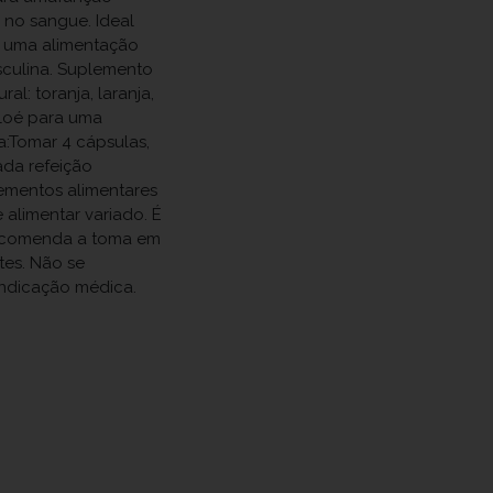
 no sangue. Ideal
 uma alimentação
sculina. Suplemento
l: toranja, laranja,
 aloé para uma
a:Tomar 4 cápsulas,
ada refeição
lementos alimentares
 alimentar variado. É
 recomenda a toma em
tes. Não se
indicação médica.