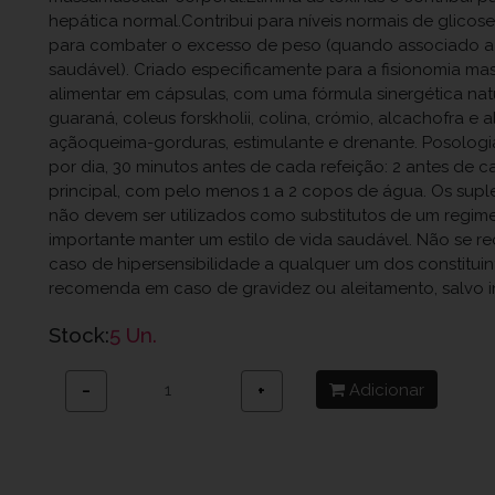
hepática normal.Contribui para níveis normais de glicose
para combater o excesso de peso (quando associado a
saudável). Criado especificamente para a fisionomia ma
alimentar em cápsulas, com uma fórmula sinergética natura
guaraná, coleus forskholii, colina, crómio, alcachofra e
açãoqueima-gorduras, estimulante e drenante. Posologi
por dia, 30 minutos antes de cada refeição: 2 antes de c
principal, com pelo menos 1 a 2 copos de água. Os sup
não devem ser utilizados como substitutos de um regime
importante manter um estilo de vida saudável. Não se
caso de hipersensibilidade a qualquer um dos constituin
recomenda em caso de gravidez ou aleitamento, salvo 
Stock:
5 Un.
Adicionar
−
+