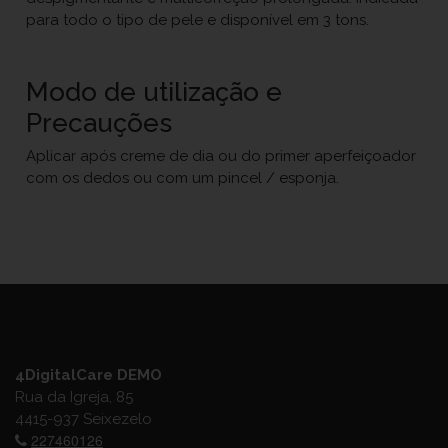
para todo o tipo de pele e disponível em 3 tons.
Modo de utilização e
Precauções
Aplicar após creme de dia ou do primer aperfeiçoador
com os dedos ou com um pincel / esponja.
4DigitalCare DEMO
Rua da Igreja, 85
4415-937 Seixezelo
227460126