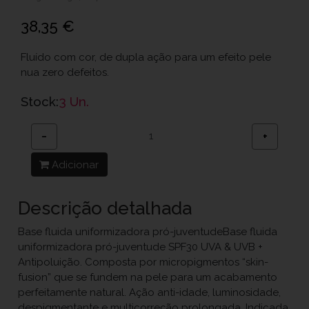
38,35 €
Fluído com cor, de dupla ação para um efeito pele
nua zero defeitos.
Stock:
3 Un.
−
+
Adicionar
Descrição detalhada
Base fluida uniformizadora pró-juventudeBase fluida
uniformizadora pró-juventude SPF30 UVA & UVB +
Antipoluição. Composta por micropigmentos “skin-
fusion” que se fundem na pele para um acabamento
perfeitamente natural. Ação anti-idade, luminosidade,
despigmentante e multicorreção prolongada. Indicada