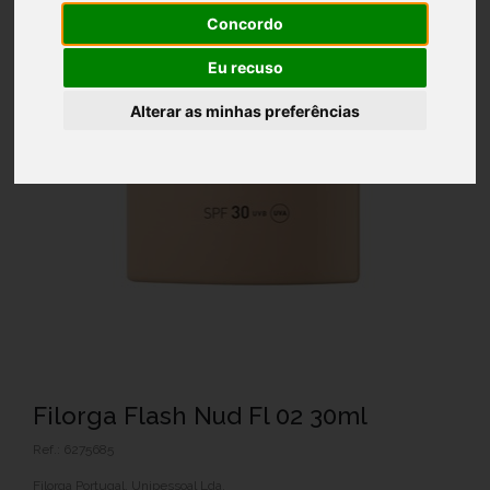
Concordo
Eu recuso
Alterar as minhas preferências
Filorga Flash Nud Fl 02 30ml
Ref.: 6275685
Filorga Portugal, Unipessoal Lda.