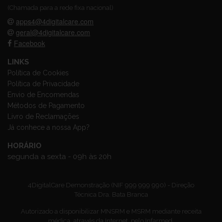
(Chamada para a rede fixa nacional)
apps4@4digitalcare.com
geral@4digitalcare.com
Facebook
LINKS
Política de Cookies
Política de Privacidade
Envio de Encomendas
Métodos de Pagamento
Livro de Reclamações
Já conhece a nossa App?
HORÁRIO
segunda a sexta - 09h às 20h
4DigitalCare Demonstração (NIF 999 999 990) - Direção
Técnica Dra. Bata Branca
Autorizado a disponibilizar MNSRM e MSRM mediante receita
médica, através da Internet, pelo Infarmed.