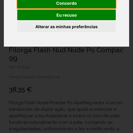
Concordo
Eu recuso
Alterar as minhas preferências
Filorga Flash Nud Nude Po Compac
9g
Ref.: 6275719
Filorga Portugal, Unipessoal Lda.
38,35 €
Filorga Flash Nude Powder Pó Aperfeiçoador é um pó
translúcido de dupla ação, que ajuda a melhorar e
aperfeiçoar a tez.Adaptável a todos os tons de pele,
funde-se naturalmente com a pele, corrigindo as
irregularidades, uniformizando a tez e matificando a