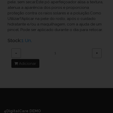
pele, sem secar.Este pó aperfeiçoador alisa a textura,
atenua a aparência dos poros e proporciona
proteção contra os raios solares e a poluição.Como
Utilizar?Aplicar na pele do rosto, após o cuidado
hidratante e/ou a maquilhagem, com a ajuda de um
pincel. Pode ser aplicado durante o dia para retocar.
Stock:
1 Un.
−
+
Adicionar
4DigitalCare DEMO