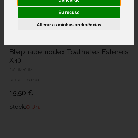
Eu recuso
Alterar as minhas preferências
Blephademodex Toalhetes Estereis
X30
Ref.: 6276162
Laboratoires Théa
15,50 €
Stock:
0 Un.