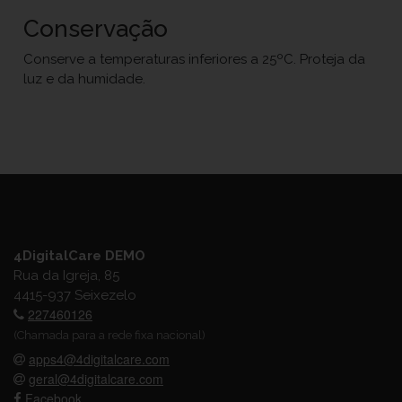
Conservação
Conserve a temperaturas inferiores a 25ºC. Proteja da
luz e da humidade.
4DigitalCare DEMO
Rua da Igreja, 85
4415-937 Seixezelo
227460126
(Chamada para a rede fixa nacional)
apps4@4digitalcare.com
geral@4digitalcare.com
Facebook