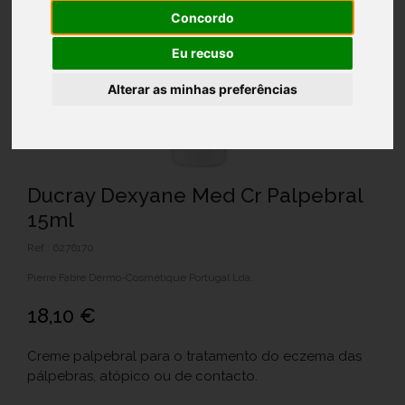
Concordo
Eu recuso
Alterar as minhas preferências
Ducray Dexyane Med Cr Palpebral
15ml
Ref.: 6276170
Pierre Fabre Dermo-Cosmétique Portugal Lda.
18,10 €
Creme palpebral para o tratamento do eczema das
pálpebras, atópico ou de contacto.