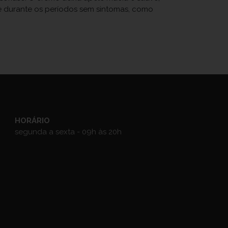
ize durante os períodos sem sintomas, como
HORÁRIO
segunda a sexta - 09h às 20h