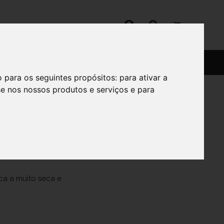
SERVIÇOS
SOBRE
o para os seguintes propósitos:
para ativar a
se nos nossos produtos e serviços e para
0g
ca a muito seca e