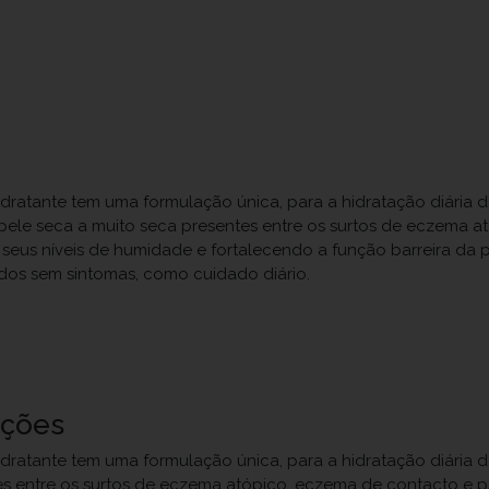
ratante tem uma formulação única, para a hidratação diária da 
pele seca a muito seca presentes entre os surtos de eczema a
eus níveis de humidade e fortalecendo a função barreira da p
íodos sem sintomas, como cuidado diário.
uções
ratante tem uma formulação única, para a hidratação diária da 
es entre os surtos de eczema atópico, eczema de contacto e p