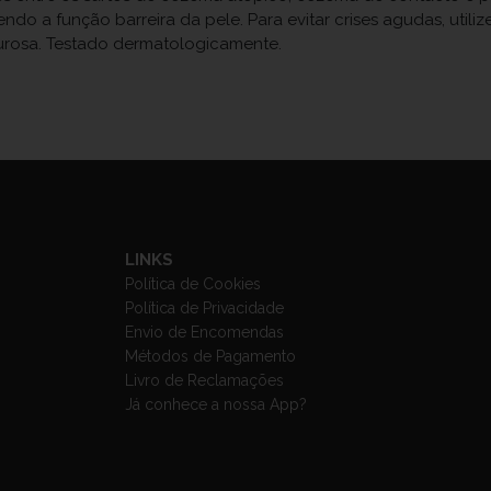
do a função barreira da pele. Para evitar crises agudas, util
durosa. Testado dermatologicamente.
LINKS
Política de Cookies
Política de Privacidade
Envio de Encomendas
Métodos de Pagamento
Livro de Reclamações
Já conhece a nossa App?