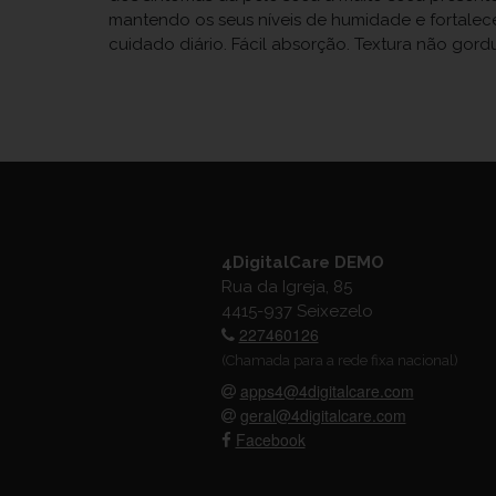
mantendo os seus níveis de humidade e fortalecen
cuidado diário. Fácil absorção. Textura não gor
4DigitalCare DEMO
Rua da Igreja, 85
4415-937 Seixezelo
227460126
(Chamada para a rede fixa nacional)
apps4@4digitalcare.com
geral@4digitalcare.com
Facebook