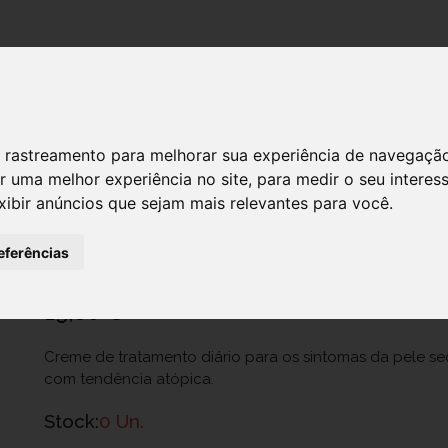
DESTAQUES!
 de rastreamento para melhorar sua experiência de navegaçã
r uma melhor experiência no site
,
para medir o seu interes
Caladryl Derma Cr Da Ultra Hidra 20
xibir anúncios que sejam mais relevantes para você
.
Ref.: 6276550
eferências
Perrigo Portugal, Lda.
19,60 €
Creme de tratamento diário para os sintomas da pele se
com tendência atópica.
Stock:
0 Un.