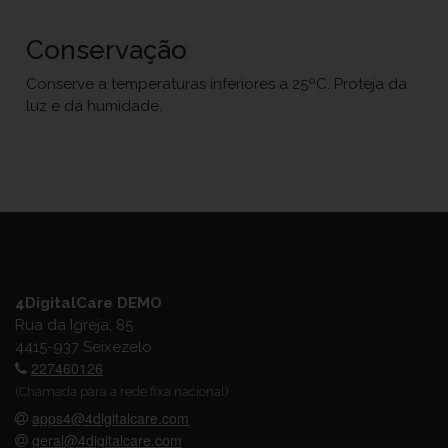
Conservação
Conserve a temperaturas inferiores a 25ºC. Proteja da
luz e da humidade.
4DigitalCare DEMO
Rua da Igreja, 85
4415-937 Seixezelo
227460126
(Chamada para a rede fixa nacional)
apps4@4digitalcare.com
geral@4digitalcare.com