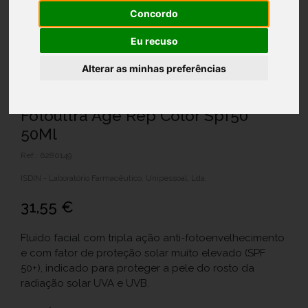
Concordo
Eu recuso
Alterar as minhas preferências
Fotoultra Age Rep Color Spf50
50Ml
Ref.: 6280149
ISDIN - Laboratório Farmacêutico, Unipessoal, Lda.
31,55 €
Fluido facial com tripla ação anti-fotoenvelhecimento
e com fator de proteção solar muito elevado (SPF
50+), indicado para proteger a pele do rosto da
radiação solar UVA e UVB.