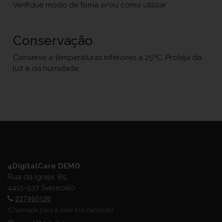
Verifique modo de toma e/ou como utilizar
Conservação
Conserve a temperaturas inferiores a 25ºC. Proteja da
luz e da humidade.
4DigitalCare DEMO
Rua da Igreja, 85
4415-937 Seixezelo
227460126
(Chamada para a rede fixa nacional)