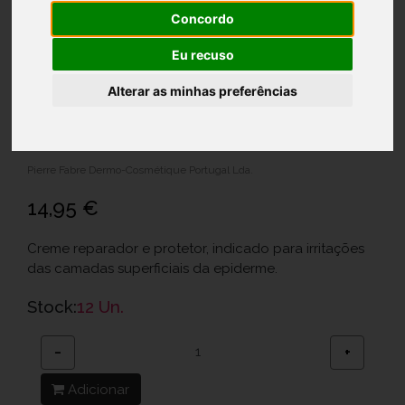
Concordo
Eu recuso
Alterar as minhas preferências
Avene Cicalfate+ Cr 100Ml
Ref.: 6280172
Pierre Fabre Dermo-Cosmétique Portugal Lda.
14,95 €
Creme reparador e protetor, indicado para irritações
das camadas superficiais da epiderme.
Stock:
12 Un.
−
+
Adicionar