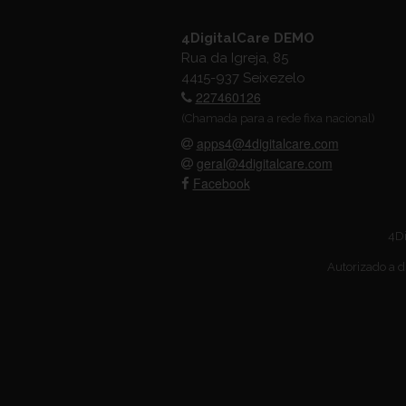
4DigitalCare DEMO
Rua da Igreja, 85
4415-937 Seixezelo
227460126
(Chamada para a rede fixa nacional)
apps4@4digitalcare.com
geral@4digitalcare.com
Facebook
4Di
Autorizado a d