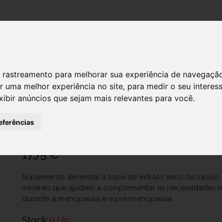
DESTAQUES!
 de rastreamento para melhorar sua experiência de navegaçã
r uma melhor experiência no site
,
para medir o seu interes
xibir anúncios que sejam mais relevantes para você
.
Climafort Caps X30 cáps(s)
Ref.: 6283275
eferências
Laboratorios Niam S.L.
17,75 €
Suplemento alimentar à base de extrato seco de lúpulo e
minerais que ajudam a complementar as necessidades nu
durante a menopausa e a pré-menopausa.
Stock:
0 Un.