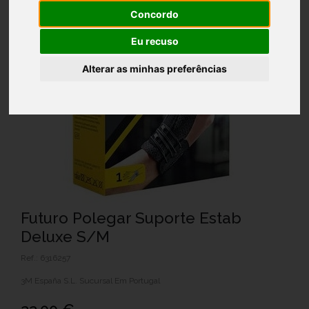
Concordo
Eu recuso
Alterar as minhas preferências
Futuro Polegar Suporte Estab
Deluxe S/M
Ref.: 6316257
3M España S.L. Sucursal Em Portugal