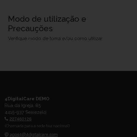
Modo de utilização e
Precauções
Verifique modo de toma e/ou como utilizar
4DigitalCare DEMO
Rua da Igreja, 85
4415-937 Seixezelo
227460126
(Chamada para a rede fixa nacional)
apps4@4digitalcare.com