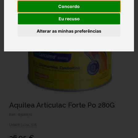
Concordo
Eu recuso
Alterar as minhas preferências
Aquilea Articulac Forte Po 280G
Ref.: 6328872
Uriach Lusa, S.A.
26,95 €