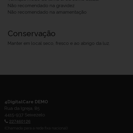
Não recomendado na gravidez
Não recomendado na amamentação
Conservação
Manter em local seco, fresco e ao abrigo da luz.
4DigitalCare DEMO
Rua da Igreja, 85
4415-937 Seixezelo
227460126
(Chamada para a rede fixa nacional)