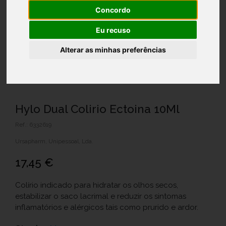
Concordo
Eu recuso
Alterar as minhas preferências
Hylo Dual Colirio Ectoina 10Ml
Ref.: 6332619
Ursapharm, Unipessoal, Lda.
17,45 €
Colírio indicado para hidratar os olhos secos,
estabilizar o saco lacrimal e reduzir os sintomas
inflamatórios e alérgicos tais como prurido e ardor.