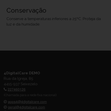
Conservação
Conserve a temperaturas inferiores a 25ºC. Proteja da
luz e da humidade.
4DigitalCare DEMO
Rua da Igreja, 85
4415-937 Seixezelo
227460126
(Chamada para a rede fixa nacional)
apps4@4digitalcare.com
geral@4digitalcare.com