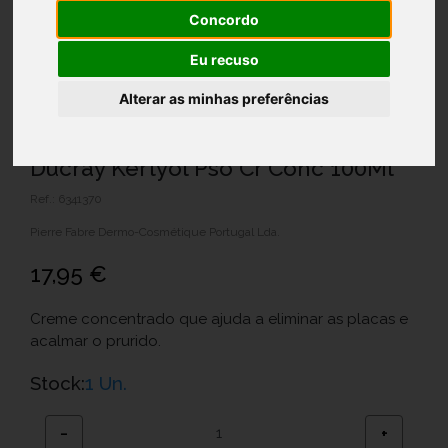
Concordo
Eu recuso
Alterar as minhas preferências
Ducray Kertyol Pso Cr Conc 100Ml
Ref.: 6341370
Pierre Fabre Dermo-Cosmétique Portugal Lda.
17,95 €
Creme concentrado que ajuda a eliminar as placas e
acalmar o prurido.
Stock:
1 Un.
−
+