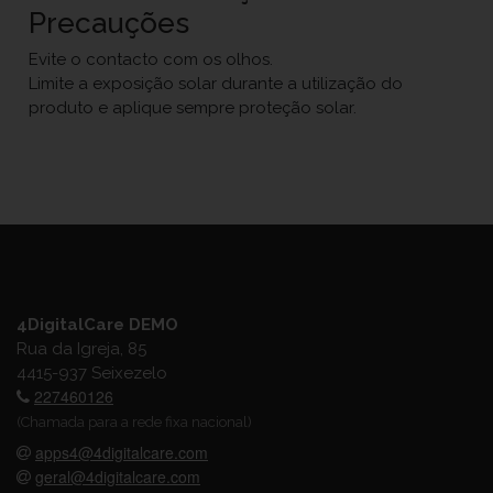
Precauções
Evite o contacto com os olhos.
Limite a exposição solar durante a utilização do
produto e aplique sempre proteção solar.
4DigitalCare DEMO
Rua da Igreja, 85
4415-937 Seixezelo
227460126
(Chamada para a rede fixa nacional)
apps4@4digitalcare.com
geral@4digitalcare.com