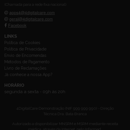
(Chamada para a rede fixa nacional)
apps4@4digitalcare.com
geral@4digitalcare.com
Facebook
LINKS
Política de Cookies
Política de Privacidade
Envio de Encomendas
Métodos de Pagamento
Livro de Reclamações
Já conhece a nossa App?
HORÁRIO
segunda a sexta - 09h às 20h
4DigitalCare Demonstração (NIF 999 999 990) - Direção
Técnica Dra. Bata Branca
Autorizado a disponibilizar MNSRM e MSRM mediante receita
médica, através da Internet, pelo Infarmed.