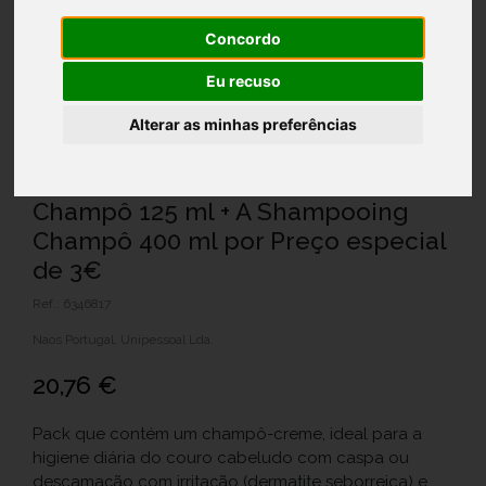
Concordo
Eu recuso
Alterar as minhas preferências
Bioderma Nodé DS+ Shampooing
Champô 125 ml + A Shampooing
Champô 400 ml por Preço especial
de 3€
Ref.: 6346817
Naos Portugal, Unipessoal Lda.
20,76 €
Pack que contém um champô-creme, ideal para a
higiene diária do couro cabeludo com caspa ou
descamação com irritação (dermatite seborreica) e