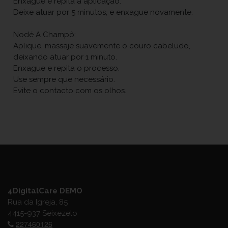
Enxague e repita a aplicação.
Deixe atuar por 5 minutos, e enxague novamente.
Nodé A Champô:
Aplique, massaje suavemente o couro cabeludo,
deixando atuar por 1 minuto.
Enxague e repita o processo.
Use sempre que necessário.
Evite o contacto com os olhos.
4DigitalCare DEMO
Rua da Igreja, 85
4415-937 Seixezelo
227460126