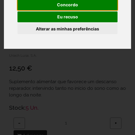
Concordo
Eu recuso
Alterar as minhas preferências
Aquilea Sono 1,95Mg Comp X30
Ref.: 6347310
Uriach Lusa, S.A.
12,50 €
Suplemento alimentar que favorece um descanso
reparador, intervindo tanto no início do sono como ao
longo da noite.
Stock:
5 Un.
−
+