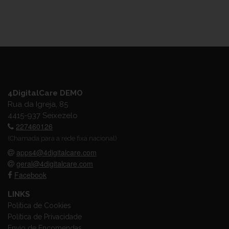
4DigitalCare DEMO
Rua da Igreja, 85
4415-937 Seixezelo
227460126
(Chamada para a rede fixa nacional)
apps4@4digitalcare.com
geral@4digitalcare.com
Facebook
LINKS
Política de Cookies
Política de Privacidade
Envio de Encomendas