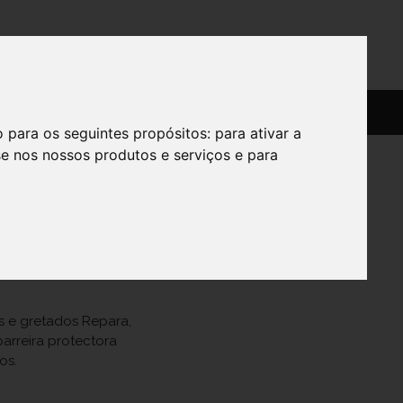
SERVIÇOS
SOBRE
o para os seguintes propósitos:
para ativar a
se nos nossos produtos e serviços e para
l
s e gretados Repara,
arreira protectora
os.