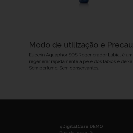
Modo de utilização e Preca
Eucerin Aquaphor SOS Regenerador Labial é um c
regenerar rapidamente a pele dos lábios e deix
Sem perfume. Sem conservantes.
4DigitalCare DEMO
Rua da Igreja, 85