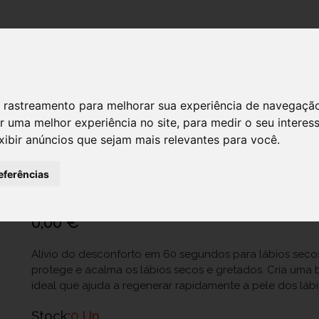
DESTAQUES!
 de rastreamento para melhorar sua experiência de navegaçã
r uma melhor experiência no site
,
para medir o seu interes
xibir anúncios que sejam mais relevantes para você
.
Eucerin Aquaphor Sos Lip Repair 10M
Ref.: 6350439
eferências
Beiersdorf Portuguesa, Lda.
0,00 €
Alívio do desconforto em 60 segundos para lábios seco
protege e acalma os lábios secos e gretados. Cria uma b
ideal que ajuda a regenerar rapidamente a pele dos lábi
Stock:
0 Un.