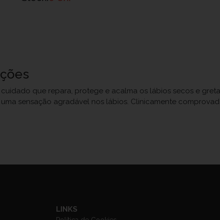
uções
uidado que repara, protege e acalma os lábios secos e gretad
a uma sensação agradável nos lábios. Clinicamente comprovad
LINKS
Política de Cookies