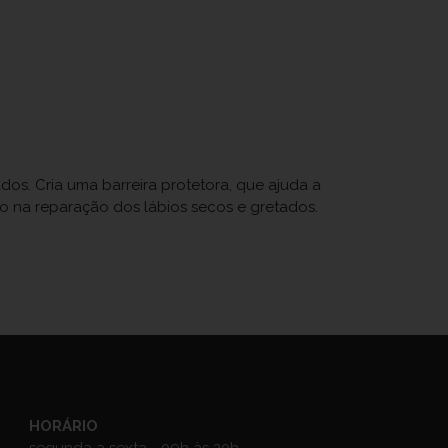
os. Cria uma barreira protetora, que ajuda a
o na reparação dos lábios secos e gretados.
HORÁRIO
segunda a sexta - 09h às 20h