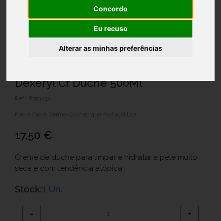
Concordo
Eu recuso
Alterar as minhas preferências
Dexeryl Cr Duche 500Ml
Ref.: 6353433
Pierre Fabre Dermo-Cosmétique Portugal Lda.
17,50 €
Creme de duche para limpar e hidratar a pele muito
seca e com tendência atópica.
Stock:
1 Un.
−
+