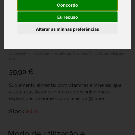
Concordo
Eu recuso
Alterar as minhas preferências
Centrum Homem 50+ Comp X90
Ref.: 6359885
Glaxosmithkline Consumer Healthcare Produtos Para A Saúde Higiene
Lda
39,90 €
Suplemento alimentar com vitaminas e minerais, que
ajuda a satisfazer as necessidades nutricionais
específicas de homens com mais de 50 anos.
Stock:
0 Un.
Modo de utilização e