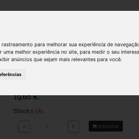
DESTAQUES!
 de rastreamento para melhorar sua experiência de navegaçã
r uma melhor experiência no site
,
para medir o seu interes
xibir anúncios que sejam mais relevantes para você
.
Scholl Verrugas Caneta Tratamento 1
Ref.: 6363853
eferências
Unibrands - Distribuição e Comercialização de Marcas, Lda
19,60 €
Stock:
5 Un.
Adicionar
−
+