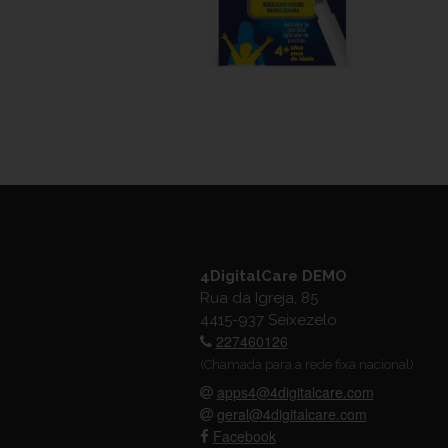
4DigitalCare DEMO
Rua da Igreja, 85
4415-937 Seixezelo
227460126
(Chamada para a rede fixa nacional)
apps4@4digitalcare.com
geral@4digitalcare.com
Facebook