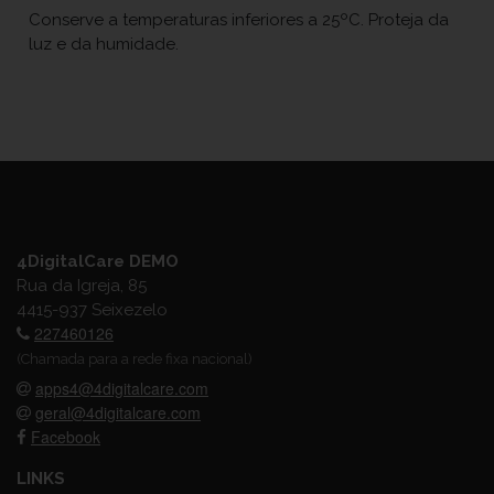
Conserve a temperaturas inferiores a 25ºC. Proteja da
luz e da humidade.
4DigitalCare DEMO
Rua da Igreja, 85
4415-937 Seixezelo
227460126
(Chamada para a rede fixa nacional)
apps4@4digitalcare.com
geral@4digitalcare.com
Facebook
LINKS