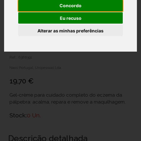
Concordo
Eu recuso
Alterar as minhas preferências
Atoderm Bioderma Intensiv Eye Gel
Cr 100Ml
Ref.: 6386391
Naos Portugal, Unipessoal Lda.
19,70 €
Gel-crème para cuidado completo do eczema da
pálpebra: acalma, repara e remove a maquilhagem.
Stock:
0 Un.
Descrição detalhada