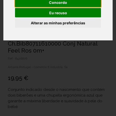
Concordo
Eu recuso
Alterar as minhas preferências
Ch.Bib80711610000 Conj Natural
Feel Ros 0m+
Ref.: 6426676
Artsana Portugal - Comércio E Indústria, Sa
19,95 €
Conjunto indicado desde o nascimento que contém
dois biberões e uma chupeta ergonómica azul que
garante a máxima liberdade e suavidade à pele do
bebé.