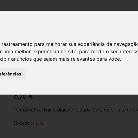
DESTAQUES!
 de rastreamento para melhorar sua experiência de navegaçã
r uma melhor experiência no site
,
para medir o seu interes
xibir anúncios que sejam mais relevantes para você
.
Pic.2023034000000 Termomet Digit Mi
Ref.: 6479956
eferências
Artsana Portugal - Comércio E Indústria, Sa
6,70 €
Termómetro clínico digital indicado para medir a temper
Stock:
0 Un.