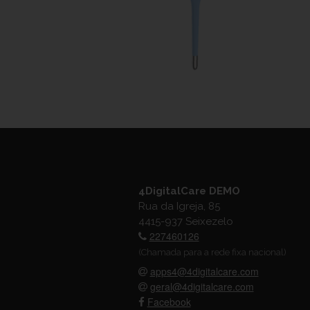
4DigitalCare DEMO
Rua da Igreja, 85
4415-937 Seixezelo
227460126
(Chamada para a rede fixa nacional)
apps4@4digitalcare.com
geral@4digitalcare.com
Facebook