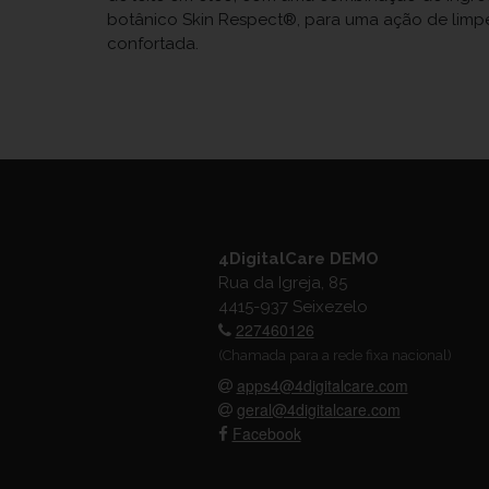
botânico Skin Respect®, para uma ação de limpeza
confortada.
4DigitalCare DEMO
Rua da Igreja, 85
4415-937 Seixezelo
227460126
(Chamada para a rede fixa nacional)
apps4@4digitalcare.com
geral@4digitalcare.com
Facebook