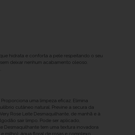
e hidrata e conforta a pele respeitando o seu
ele sem deixar nenhum acabamento oleoso.
.
 Proporciona uma limpeza eficaz. Elimina
líbrio cutâneo natural. Previne a secura da
e Very Rose Leite Desmaquilhante, de manhã e à
lgodão sair limpo. Pode ser aplicado,
ite Desmaquilhante tem uma textura inovadora
 e milho), água floral de rosas e complexo