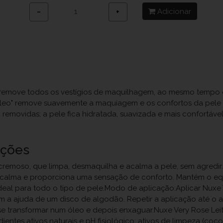
Adicionar
−
+
remove todos os vestígios de maquilhagem, ao mesmo tempo qu
e em óleo" remove suavemente a maquiagem e os confortos da p
emovidas; a pele fica hidratada, suavizada e mais confortável
uções
cremoso, que limpa, desmaquilha e acalma a pele, sem agredir.
acalma e proporciona uma sensação de conforto. Mantém o equi
Ideal para todo o tipo de pele.Modo de aplicação:Aplicar Nux
om a ajuda de um disco de algodão. Repetir a aplicação até o a
se transformar num óleo e depois enxaguar.Nuxe Very Rose Le
ntes ativos naturais e pH fisiológico: ativos de limpeza (coco