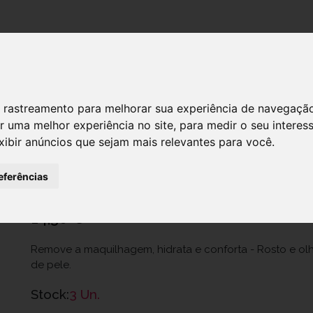
DESTAQUES!
 de rastreamento para melhorar sua experiência de navegaçã
r uma melhor experiência no site
,
para medir o seu interes
Nuxe Very Rose Lt Demaq 200Ml
xibir anúncios que sejam mais relevantes para você
.
Ref.: 6501262
eferências
Laboratoire Nuxe Portugal Unipessoal Lda.
14,30 €
Remove a maquilhagem, hidrata e conforta - Rosto e olh
de pele.
Stock:
3 Un.