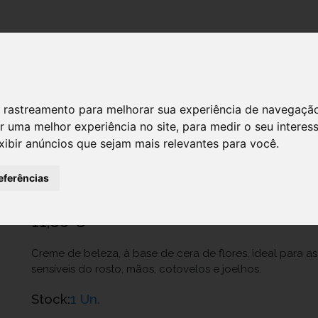
DESTAQUES!
 de rastreamento para melhorar sua experiência de navegaçã
r uma melhor experiência no site
,
para medir o seu interes
xibir anúncios que sejam mais relevantes para você
.
ASEPTINE CR CERA FLORES 50 ML
Ref.: 6527408
eferências
Jalber, Lda.
11,60 €
Creme de beleza, à base de cera de flores, ideal para as
sensíveis do rosto, mãos, cotovelos e joelhos.
Stock:
1 Un.