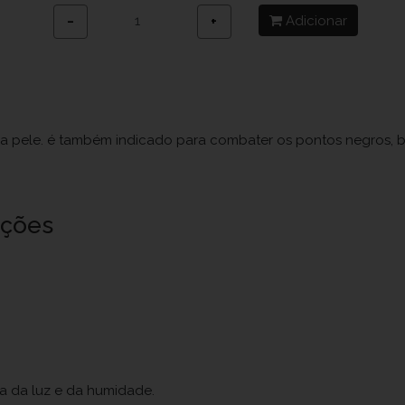
Adicionar
−
+
ua pele. é também indicado para combater os pontos negros, b
uções
ja da luz e da humidade.