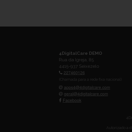
4DigitalCare DEMO
Rua da Igreja, 85
4415-937 Seixezelo
227460126
(Chamada para a rede fixa nacional)
apps4@4digitalcare.com
geral@4digitalcare.com
Facebook
4Di
Autorizado a d