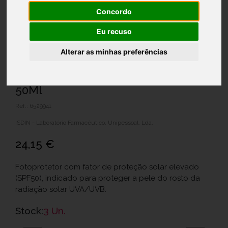
Concordo
Eu recuso
Alterar as minhas preferências
Fotoprot Isdin Fusion Fl Min Spf50
50Ml
Ref.: 6529941
ISDIN - Laboratório Farmacêutico, Unipessoal, Lda.
24,15 €
Fotoprotetor com fator de proteção solar elevado
(SPF50), indicado para proteger a pele do rosto da
radiação solar UVA/UVB.
Stock:
3 Un.