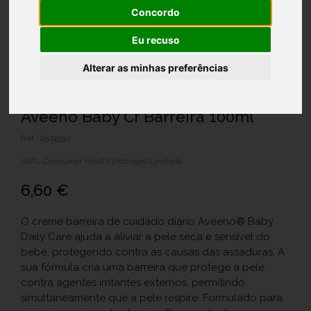
Concordo
Eu recuso
Alterar as minhas preferências
Aveeno Baby Cr Barreira 100ml
Ref.: 6574590
JNTL Consumer Health (Portugal) Limitada
6,60 €
O creme barreira de cuidado diário Aveeno® Baby
Daily Care ajuda a aliviar a pele seca e sensível do
bebé, protegendo contra as causas das assaduras. A
sua fórmula cria uma barreira que protege a pele
contra agentes irritantes externos, permitindo
simultaneamente que a pele respire. Formulado para