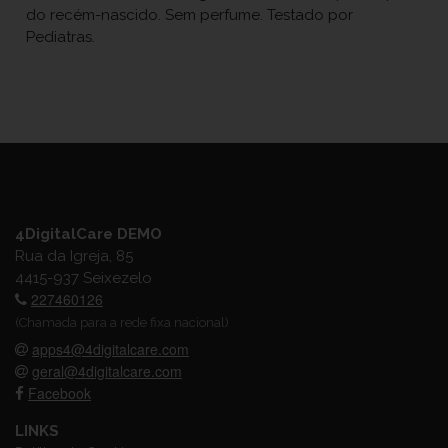
do recém-nascido. Sem perfume. Testado por
Pediatras.
4DigitalCare DEMO
Rua da Igreja, 85
4415-937 Seixezelo
227460126
(Chamada para a rede fixa nacional)
apps4@4digitalcare.com
geral@4digitalcare.com
Facebook
LINKS