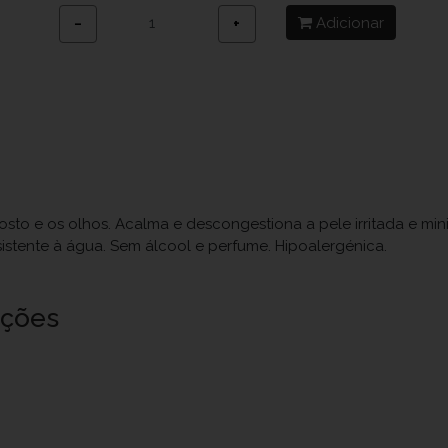
Adicionar
−
+
sto e os olhos. Acalma e descongestiona a pele irritada e mi
istente à água. Sem álcool e perfume. Hipoalergénica.
uções