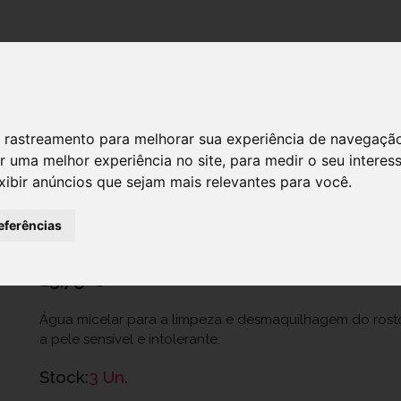
DESTAQUES!
 de rastreamento para melhorar sua experiência de navegaçã
r uma melhor experiência no site
,
para medir o seu interes
SENSIBIO BIODERMA A SOL LIMPEZA 
xibir anúncios que sejam mais relevantes para você
.
Ref.: 6576678
eferências
Naos Portugal, Unipessoal Lda.
13,75 €
Água micelar para a limpeza e desmaquilhagem do rosto 
a pele sensível e intolerante.
Stock:
3 Un.