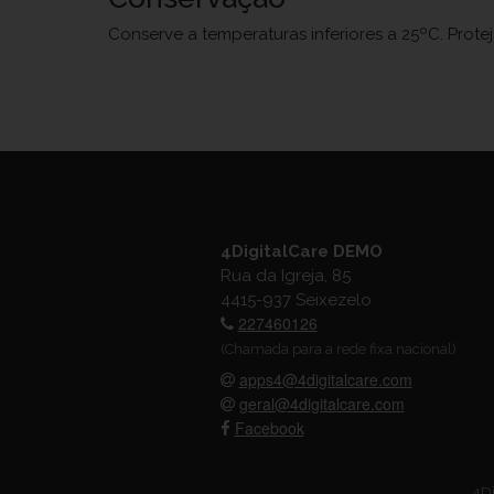
Conserve a temperaturas inferiores a 25ºC. Prote
4DigitalCare DEMO
Rua da Igreja, 85
4415-937 Seixezelo
227460126
(Chamada para a rede fixa nacional)
apps4@4digitalcare.com
geral@4digitalcare.com
Facebook
4Di