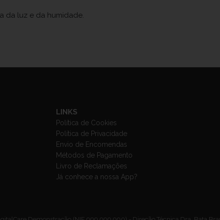
ja da luz e da humidade.
LINKS
Política de Cookies
Política de Privacidade
Envio de Encomendas
Métodos de Pagamento
Livro de Reclamações
Já conhece a nossa App?
gitalCare Demonstração (NIF 999 999 990) - Direção Técnica Dra. Bata Br