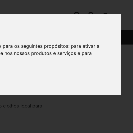
SERVIÇOS
SOBRE
o para os seguintes propósitos:
para ativar a
se nos nossos produtos e serviços e para
H20 250 ML
e olhos, ideal para